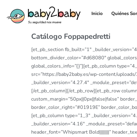
Inicio
Quiénes So
Catálogo Foppapedretti
[et_pb_section fb_built=”1″ _builder_version=
bottom_divider_color=”#d68080″ global_colors_
global_colors_info=”{}”][et_pb_column type=”4
src=”https://baby2baby.es/wp-content/uploa
_builder_version=”4.27.4″ _module_preset=”def
[/et_pb_column][/et_pb_row][et_pb_row column
custom_margin=”50px||0px||false|false” border
border_color_right=”#01919E” border_color_bo
[et_pb_column type=”1_3″ _builder_version=”4.
_builder_version=”4.16″ _module_preset=”defaul
header_font=”Whipsmart Bold||||||||” header_