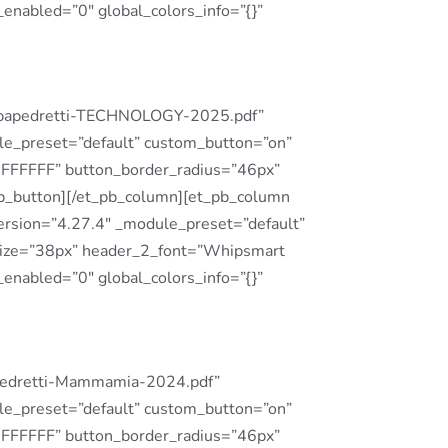
enabled=”0″ global_colors_info=”{}”
oppapedretti-TECHNOLOGY-2025.pdf”
le_preset=”default” custom_button=”on”
#FFFFFF” button_border_radius=”46px”
_pb_button][/et_pb_column][et_pb_column
version=”4.27.4″ _module_preset=”default”
_size=”38px” header_2_font=”Whipsmart
enabled=”0″ global_colors_info=”{}”
apedretti-Mammamia-2024.pdf”
le_preset=”default” custom_button=”on”
#FFFFFF” button_border_radius=”46px”