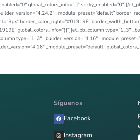
enabled=”0″ global_colors_info=”{}” sticky_enabled=”0″][/et_
ilder_version=”4.24.2″ _module_preset=”default” border_radi
ht=”3px” border_color_right=”#01919E” border_width_bott
1919E” global_colors_info=”{}”][et_pb_column type=”1_3″ _b
column type=”1_3″ _builder_version=”4.16″ _module_preset=”d
der_version=”4.16″ _module_preset=”default” global_colors_i
Síguenos
Facebook
Instagram