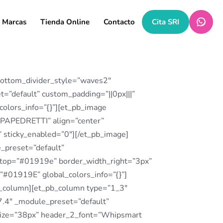
Marcas
Tienda Online
Contacto
Cita SRI
 bottom_divider_style=”waves2″
=”default” custom_padding=”||0px|||”
colors_info=”{}”][et_pb_image
PAPEDRETTI” align=”center”
 sticky_enabled=”0″][/et_pb_image]
_preset=”default”
r_top=”#01919e” border_width_right=”3px”
#01919E” global_colors_info=”{}”]
pb_column][et_pb_column type=”1_3″
27.4″ _module_preset=”default”
_size=”38px” header_2_font=”Whipsmart