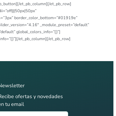
pb_button][/et_pb_column][/et_pb_row]
i=”off|||50px|50px”
om=”3px” border_color_bottom=”#01919e”
uilder_version=”4.16″ _module_preset=”default”
efault” global_colors_info=”{}”]
nfo=”{}”][/et_pb_column][/et_pb_row]
Newsletter
Recibe ofertas y novedades
en tu email