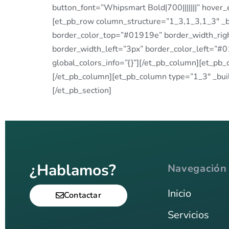
button_font=”Whipsmart Bold|700|||||||” hover_
[et_pb_row column_structure=”1_3,1_3,1_3″ _bu
border_color_top=”#01919e” border_width_rig
border_width_left=”3px” border_color_left=”#0
global_colors_info=”{}”][/et_pb_column][et_pb_
[/et_pb_column][et_pb_column type=”1_3″ _buil
[/et_pb_section]
¿Hablamos?
Navegación
Inicio
Contactar
Servicios