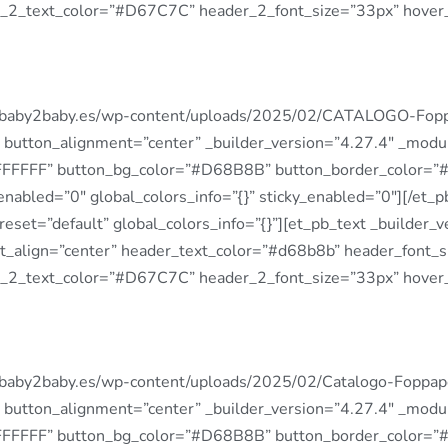
ader_2_text_color=”#D67C7C” header_2_font_size=”33px” hover_
ps://baby2baby.es/wp-content/uploads/2025/02/CATALOGO-F
button_alignment=”center” _builder_version=”4.27.4″ _modu
#FFFFFF” button_bg_color=”#D68B8B” button_border_color=”
_enabled=”0″ global_colors_info=”{}” sticky_enabled=”0″][/et
eset=”default” global_colors_info=”{}”][et_pb_text _builder_
text_align=”center” header_text_color=”#d68b8b” header_font
ader_2_text_color=”#D67C7C” header_2_font_size=”33px” hover_
s://baby2baby.es/wp-content/uploads/2025/02/Catalogo-Fopp
button_alignment=”center” _builder_version=”4.27.4″ _modu
#FFFFFF” button_bg_color=”#D68B8B” button_border_color=”