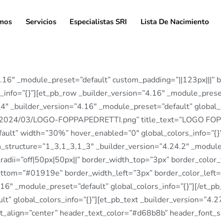
mos
Servicios
Especialistas SRI
Lista De Nacimiento
”4.16″ _module_preset=”default” custom_padding=”||123px|||”
info=”{}”][et_pb_row _builder_version=”4.16″ _module_preset
_4″ _builder_version=”4.16″ _module_preset=”default” global_
ds/2024/03/LOGO-FOPPAPEDRETTI.png” title_text=”LOGO FOP
ault” width=”30%” hover_enabled=”0″ global_colors_info=”{}”
_structure=”1_3,1_3,1_3″ _builder_version=”4.24.2″ _module
_radii=”off|50px|50px||” border_width_top=”3px” border_colo
ttom=”#01919e” border_width_left=”3px” border_color_left=”
16″ _module_preset=”default” global_colors_info=”{}”][/et_
t” global_colors_info=”{}”][et_pb_text _builder_version=”4.
text_align=”center” header_text_color=”#d68b8b” header_font