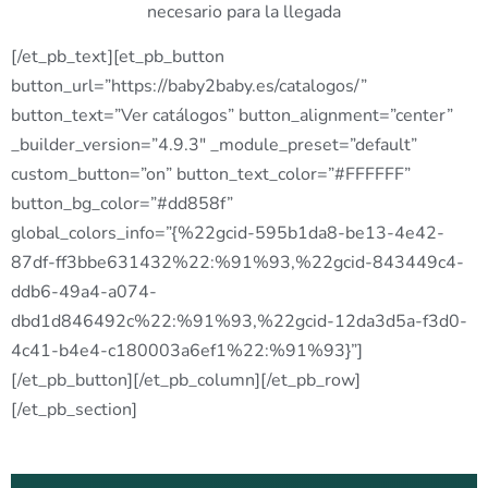
necesario para la llegada
[/et_pb_text][et_pb_button
button_url=”https://baby2baby.es/catalogos/”
button_text=”Ver catálogos” button_alignment=”center”
_builder_version=”4.9.3″ _module_preset=”default”
custom_button=”on” button_text_color=”#FFFFFF”
button_bg_color=”#dd858f”
global_colors_info=”{%22gcid-595b1da8-be13-4e42-
87df-ff3bbe631432%22:%91%93,%22gcid-843449c4-
ddb6-49a4-a074-
dbd1d846492c%22:%91%93,%22gcid-12da3d5a-f3d0-
4c41-b4e4-c180003a6ef1%22:%91%93}”]
[/et_pb_button][/et_pb_column][/et_pb_row]
[/et_pb_section]