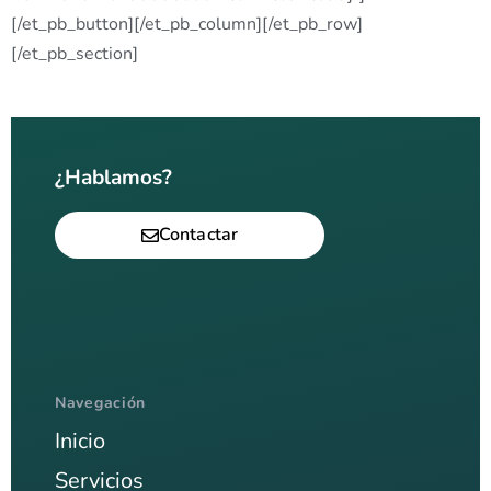
[/et_pb_button][/et_pb_column][/et_pb_row]
[/et_pb_section]
¿Hablamos?
Contactar
Navegación
Inicio
Servicios