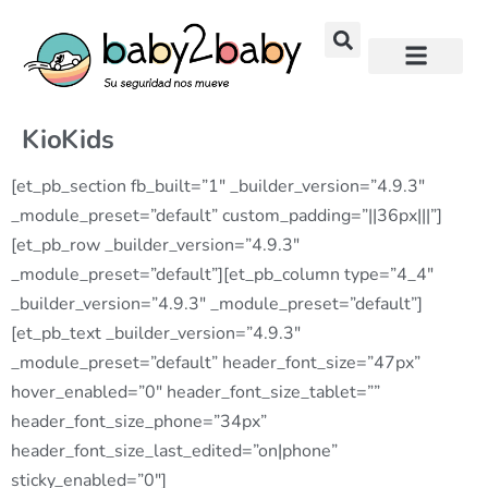
KioKids
[et_pb_section fb_built=”1″ _builder_version=”4.9.3″
_module_preset=”default” custom_padding=”||36px|||”]
[et_pb_row _builder_version=”4.9.3″
_module_preset=”default”][et_pb_column type=”4_4″
_builder_version=”4.9.3″ _module_preset=”default”]
[et_pb_text _builder_version=”4.9.3″
_module_preset=”default” header_font_size=”47px”
hover_enabled=”0″ header_font_size_tablet=””
header_font_size_phone=”34px”
header_font_size_last_edited=”on|phone”
sticky_enabled=”0″]