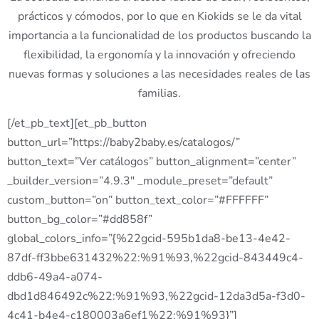
prácticos y cómodos, por lo que en Kiokids se le da vital
importancia a la funcionalidad de los productos buscando la
flexibilidad, la ergonomía y la innovación y ofreciendo
nuevas formas y soluciones a las necesidades reales de las
familias.
[/et_pb_text][et_pb_button
button_url=”https://baby2baby.es/catalogos/”
button_text=”Ver catálogos” button_alignment=”center”
_builder_version=”4.9.3″ _module_preset=”default”
custom_button=”on” button_text_color=”#FFFFFF”
button_bg_color=”#dd858f”
global_colors_info=”{%22gcid-595b1da8-be13-4e42-
87df-ff3bbe631432%22:%91%93,%22gcid-843449c4-
ddb6-49a4-a074-
dbd1d846492c%22:%91%93,%22gcid-12da3d5a-f3d0-
4c41-b4e4-c180003a6ef1%22:%91%93}”]