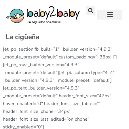
La cigüeña
[et_pb_section fb_built=”1″ _builder_version=”4.9.3″
_module_preset=”default” custom_padding=”||36px|||”]
[et_pb_row _builder_version=”4.9.3″
_module_preset=”default”][et_pb_column type=”4_4″
_builder_version=”4.9.3″ _module_preset=”default”]
[et_pb_text _builder_version=”4.9.3″
_module_preset=”default” header_font_size=”47px”
hover_enabled=”0″ header_font_size_tablet=””
header_font_size_phone=”34px”
header_font_size_last_edited=”on|phone”
sticky_enabled=”0″]