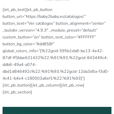
[/et_pb_text][et_pb_button
button_url=”https://baby2baby.es/catalogos/”
button_text=”Ver catálogos” button_alignment=”center”
_builder_version=”4.9.3″ _module_preset=”default”
custom_button=”on” button_text_color=”#FFFFFF”
button_bg_color=”#dd858f”
global_colors_info=”{%22gcid-595b1da8-be13-4e42-
87df-ff3bbe631432%22:%91%93,%22gcid-843449c4-
ddb6-49a4-a074-
dbd1d846492c%22:%91%93,%22gcid-12da3d5a-f3d0-
4c41-b4e4-c180003a6ef1%22:%91%93}”]
[/et_pb_button][/et_pb_column][/et_pb_row]
[/et_pb_section]