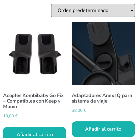
Acoples Kombibaby Go Fix
Adaptadores Anex IQ para
– Compatibles con Keep y
sistema de viaje
Muum
38,00
€
19,00
€
Añadir al carrito
Añadir al carrito