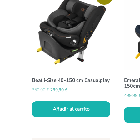
Beat i-Size 40-150 cm Casualplay
Emeral
150cm
350,00
€
299,90
€
499,99
Añadir al carrito