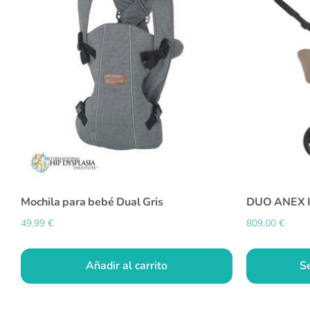
Mochila para bebé Dual Gris
DUO ANEX 
49,99
€
809,00
€
Añadir al carrito
S