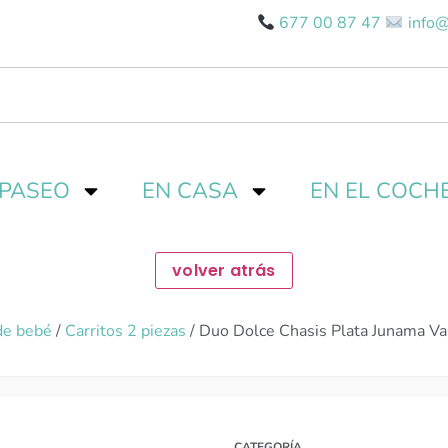
677 00 87 47
info@
 PASEO
EN CASA
EN EL COCH
de bebé
/
Carritos 2 piezas
/ Duo Dolce Chasis Plata Junama Va
CATEGORÍA