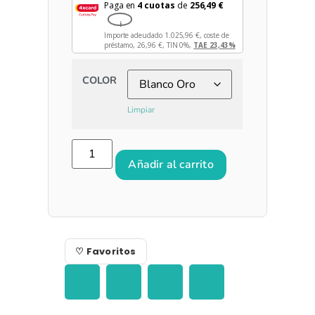
Paga en
4 cuotas
de
256,49
€
i
Importe adeudado
1.025,96
€
, coste de
préstamo,
26,96
€
, TIN 0%,
TAE 23,43%
COLOR
Limpiar
Añadir al carrito
♡ Favoritos