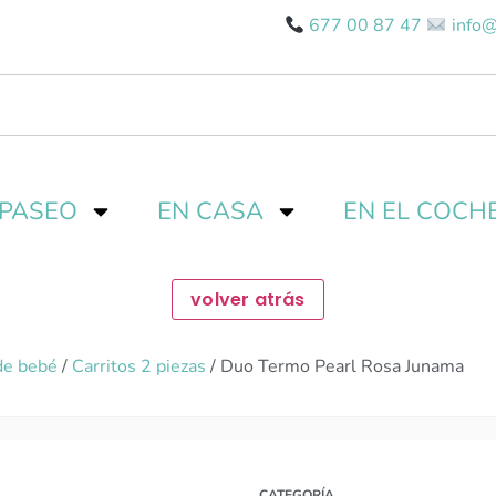
677 00 87 47
info@
 PASEO
EN CASA
EN EL COCH
de bebé
/
Carritos 2 piezas
/ Duo Termo Pearl Rosa Junama
CATEGORÍA