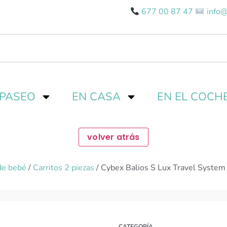
677 00 87 47
info@
 PASEO
EN CASA
EN EL COCH
de bebé
/
Carritos 2 piezas
/ Cybex Balios S Lux Travel Syste
CATEGORÍA