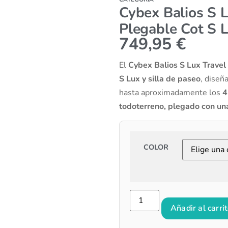
Cybex Balios S 
Plegable Cot S 
749,95
€
El
Cybex Balios S Lux Trave
S Lux y silla de paseo
, diseñ
hasta aproximadamente los
4
todoterreno, plegado con un
COLOR
Añadir al carri