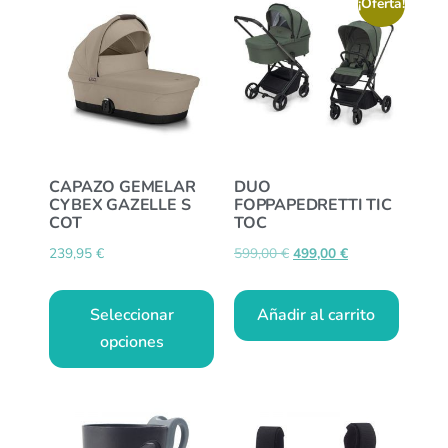
¡Oferta!
CAPAZO GEMELAR
DUO
CYBEX GAZELLE S
FOPPAPEDRETTI TIC
COT
TOC
239,95
€
599,00
€
499,00
€
Seleccionar
Añadir al carrito
opciones