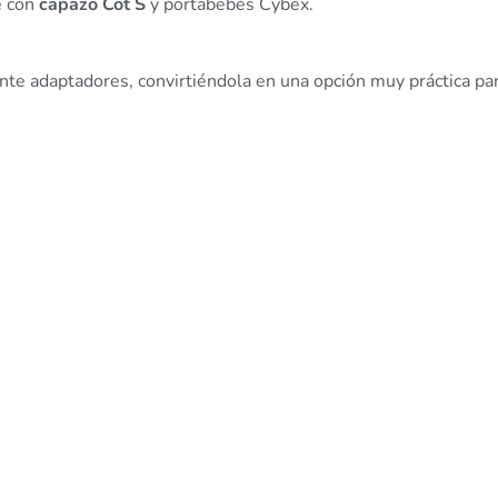
e con
capazo Cot S
y portabebés Cybex.
te adaptadores, convirtiéndola en una opción muy práctica par