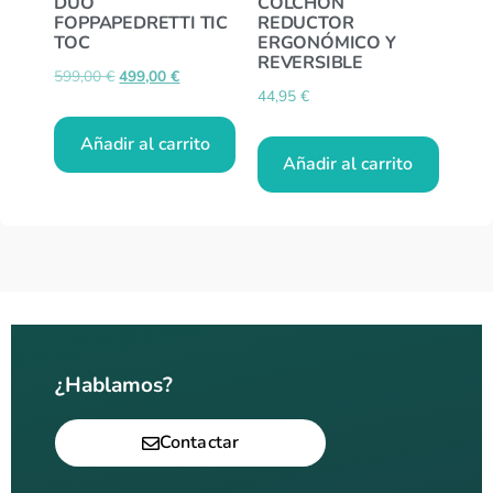
DUO
COLCHÓN
FOPPAPEDRETTI TIC
REDUCTOR
TOC
ERGONÓMICO Y
REVERSIBLE
599,00
€
499,00
€
44,95
€
Añadir al carrito
Añadir al carrito
¿Hablamos?
Contactar