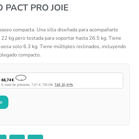
O PACT PRO JOIE
 paseo compacta. Una silla diseñada para acompañarte
 22 kg pero testada para soportar hasta 26.5 kg. Tiene
 oesa solo 6.3 kg. Tiene múltiples reclinados, incluyendo
o-plegado compacto.
e
66,74
€
i
6
€
, coste de préstamo,
7,01
€
, TIN 0%,
TAE 23,41%
to