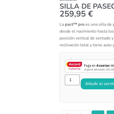
SILLA DE PASE
259,95
€
La
pact™ pro
es una silla de
desde el nacimiento hasta los
posición vertical de sentado y
reclinación total y tiene aut
Paga en
4 cuotas
d
Importe adeudado
266,9
Añadir al carri