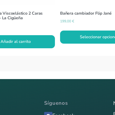
 Viscoelástico 2 Caras
Bañera cambiador Flip Jané
 La Cigüeña
199,00
€
Seleccionar opcion
Añadir al carrito
Síguenos