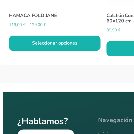
HAMACA FOLD JANÉ
Colchón Cuna
60×120 cm –
119,00
€
-
129,00
€
89,90
€
Seleccionar opciones
¿Hablamos?
Navegación