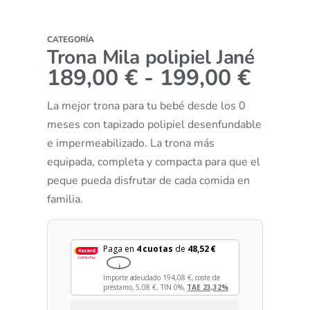
CATEGORÍA
Trona Mila polipiel Jané
189,00
€
-
199,00
€
La mejor trona para tu bebé desde los 0
meses con tapizado polipiel desenfundable
e impermeabilizado. La trona más
equipada, completa y compacta para que el
peque pueda disfrutar de cada comida en
familia.
Paga en
4 cuotas
de
48,52
€
i
Importe adeudado
194,08
€
, coste de
préstamo,
5,08
€
, TIN 0%,
TAE 23,32%