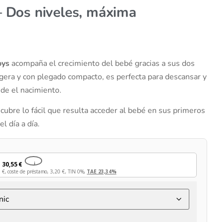
– Dos niveles, máxima
oys
acompaña el crecimiento del bebé gracias a sus dos
ligera y con plegado compacto, es perfecta para descansar y
de el nacimiento.
cubre lo fácil que resulta acceder al bebé en sus primeros
l día a día.
e
30,55
€
i
0
€
, coste de préstamo,
3,20
€
, TIN 0%,
TAE 23,34%