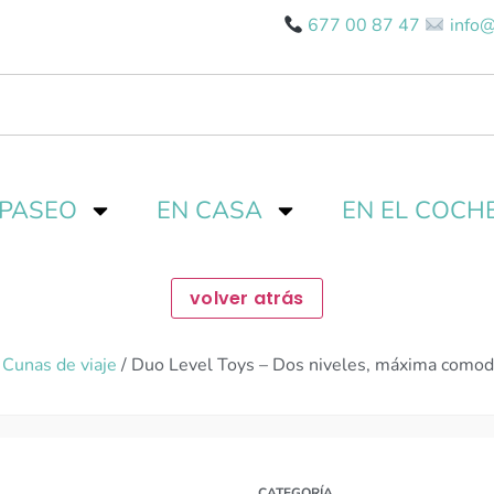
677 00 87 47
info@
 PASEO
EN CASA
EN EL COCH
/
Cunas de viaje
/ Duo Level Toys – Dos niveles, máxima comod
CATEGORÍA