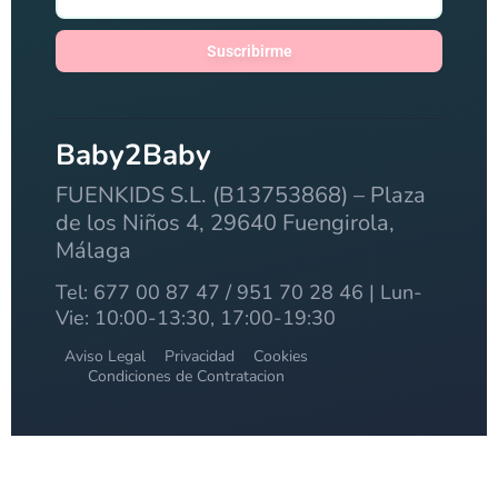
Suscribirme
Baby2Baby
FUENKIDS S.L. (B13753868) – Plaza
de los Niños 4, 29640 Fuengirola,
Málaga
Tel: 677 00 87 47 / 951 70 28 46 | Lun-
Vie: 10:00-13:30, 17:00-19:30
Aviso Legal
Privacidad
Cookies
Condiciones de Contratacion