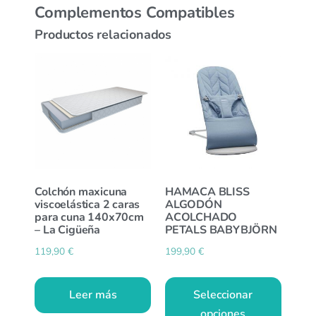
Complementos Compatibles
Productos relacionados
Colchón maxicuna
HAMACA BLISS
viscoelástica 2 caras
ALGODÓN
para cuna 140x70cm
ACOLCHADO
– La Cigüeña
PETALS BABYBJÖRN
119,90
€
199,90
€
Leer más
Seleccionar
opciones