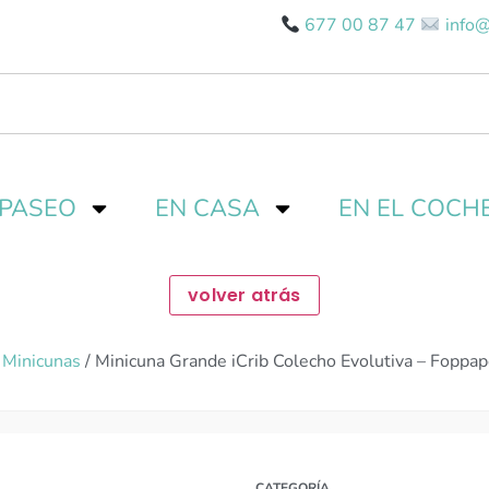
677 00 87 47
info@
 PASEO
EN CASA
EN EL COCH
/
Minicunas
/ Minicuna Grande iCrib Colecho Evolutiva – Foppap
CATEGORÍA