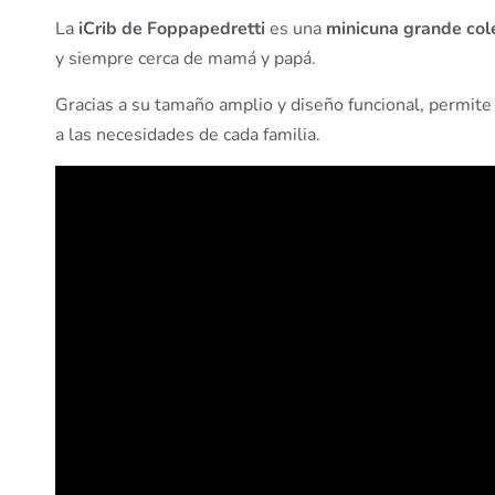
La
iCrib de Foppapedretti
es una
minicuna grande col
y siempre cerca de mamá y papá.
Gracias a su tamaño amplio y diseño funcional, permite
a las necesidades de cada familia.