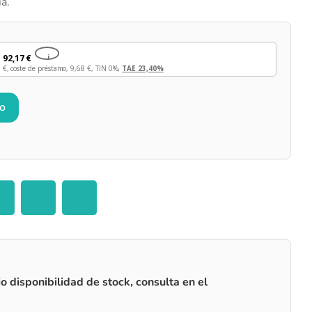
a.
e
92,17
€
i
8
€
, coste de préstamo,
9,68
€
, TIN 0%,
TAE 23,40%
to
o disponibilidad de stock, consulta en el