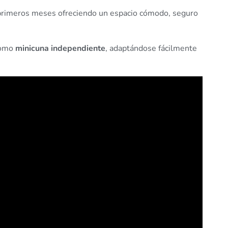
 primeros meses ofreciendo un espacio cómodo, seguro
 como
minicuna independiente
, adaptándose fácilmente