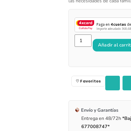
las necesidades de cada famili
Paga en
4 cuotas
d
Importe adeudado
368,6
Añadir al carri
♡ Favoritos
Envío y Garantías
Entrega en 48/72h
*Baj
677008747*