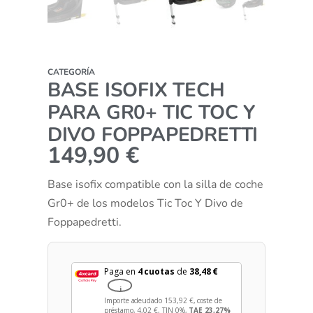
CATEGORÍA
BASE ISOFIX TECH
PARA GR0+ TIC TOC Y
DIVO FOPPAPEDRETTI
149,90
€
Base isofix compatible con la silla de coche
Gr0+ de los modelos Tic Toc Y Divo de
Foppapedretti.
Paga en
4 cuotas
de
38,48
€
i
Importe adeudado
153,92
€
, coste de
préstamo,
4,02
€
, TIN 0%,
TAE 23,27%