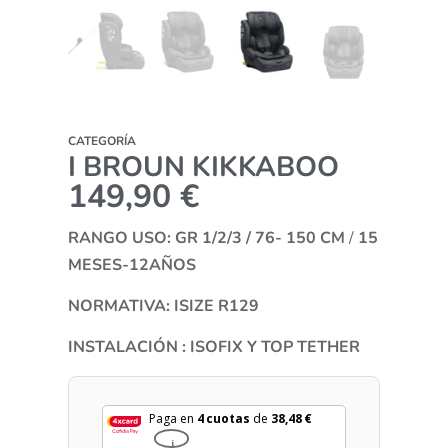
CATEGORÍA
I BROUN KIKKABOO
149,90
€
RANGO USO: GR 1/2/3 / 76- 150 CM
/
15
MESES-12AÑOS
NORMATIVA: ISIZE R129
INSTALACIÓN : ISOFIX Y TOP TETHER
Paga en
4 cuotas
de
38,48
€
i