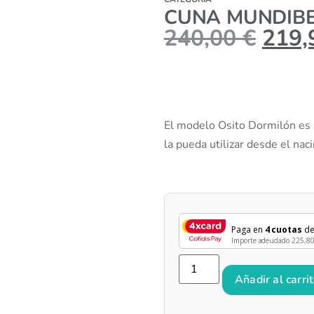
CUNA MUNDIBE
240,00
€
219
El modelo Osito Dormilón es 
la pueda utilizar desde el nac
Paga en
4 cuotas
d
Importe adeudado
225,8
Añadir al carri