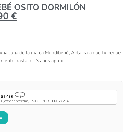
BÉ OSITO DORMILÓN
,90
€
una cuna de la marca Mundibebé, Apta para que tu peque
imiento hasta los 3 años aprox.
e
56,45
€
i
0
€
, coste de préstamo,
5,90
€
, TIN 0%,
TAE 23,28%
to